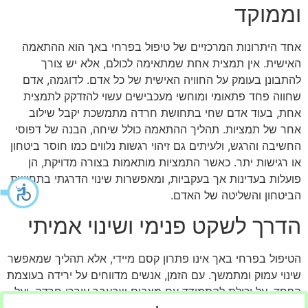
וממוקד
אחד היתרונות המרכזיים של טיפול בפרחי באך הוא ההתאמה
האישית. אין תמצית אחת שמתאימה לכולם, אלא יש צורך
להתבונן בעומק על החוויה האישית של כל אדם. לדוגמה, אדם
שחווה פחד פתאומי ומוחשי מעכבישים עשוי להזדקק לתמצית
אחת, בעוד אדם שחי בתחושת חרדה מתמשכת יקבל שילוב
אחר של תמציות. תהליך ההתאמה כולל שיחה, הבנה של דפוסי
החשיבה והרגש, ולעיתים גם זיהוי רגשות נלווים כמו חוסר ביטחון
או רגישות יתר. כאשר התמציות מותאמות בצורה מדויקת, הן
פועלות בעדינות אך בעקביות, ומאפשרות שינוי הדרגתי בתחושת
הביטחון והשליטה של האדם.
הדרך לשקט פנימי ושינוי אמיתי
הטיפול בפרחי באך אינו פתרון קסם מיידי, אלא תהליך שמאפשר
שינוי עמוק ומתמשך. עם הזמן, אנשים מדווחים על ירידה בעוצמת
הפחד, על יכולת להתמודד עם מצבים שבעבר עוררו חרדה, ועל