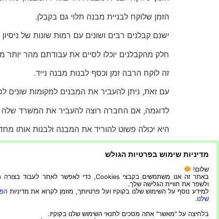
הזמן שלוקח לבניית מבנה תלוי גם בקבלן.
ישנם קבלנים רבים ושונים עם רמות שונות של ניסיון ו
חלק מהקבלנים יוכלו לסיים את עבודתם מהר יותר מ
זה לוקח הרבה זמן וכסף לבנות מבנה נייד.
עם זאת, ניתן להעביר את המבנים למקומות שונים לפי
לדוגמה, אם החברה רוצה להעביר את המשרד שלה 
היא יכולה פשוט להוריד את המבנה ולבנות אותו מח
לוקח בערך שישה חודשים לבניית מבנה נייד.
מדיניות שימוש בפרטיות הגולש
הסיבה לכך היא שישנם שלבים רבים ושונים המעורבים ב
שלום!
באתר זה אנו משתמשים בקבצי Cookies, כדי לאפשר לאתר לעבוד בצ
ולשפר את חוויית הגלישה שלך.
זה לוקח זמן לבנות מבנים ניידים, אבל הכל תלוי בגו
למידע נוסף על השימוש שלנו בקוקיז ועל פרטיותך, מוזמן לקרוא את מדיניות
הפר
שלנו
.
זמן הבנייה יכול להשתנות בין מספר ימים למספר שבועות. 
בלחיצה על "מאשר" אתה מסכים לתנאי השימוש שלנו בקוקיז.