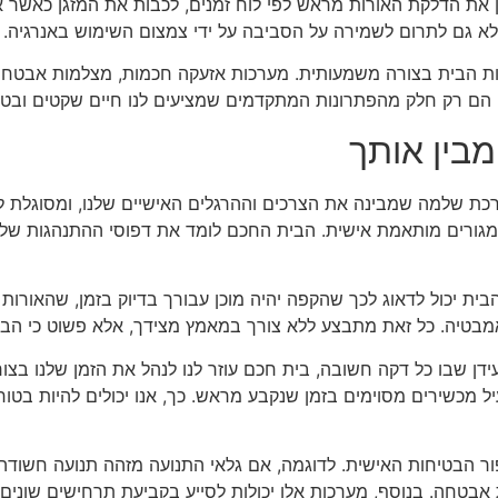
כנן את הדלקת האורות מראש לפי לוח זמנים, לכבות את המזגן כאשר 
אלא גם לתרום לשמירה על הסביבה על ידי צמצום השימוש באנרגיה.
הבית בצורה משמעותית. מערכות אזעקה חכמות, מצלמות אבטחה שנ
הם רק חלק מהפתרונות המתקדמים שמציעים לנו חיים שקטים ובטוח
בין אותך
רכת שלמה שמבינה את הצרכים וההרגלים האישיים שלנו, ומסוגלת
ית מגורים מותאמת אישית. הבית החכם לומד את דפוסי ההתנהגות שלנ
ת יכול לדאוג לכך שהקפה יהיה מוכן עבורך בדיוק בזמן, שהאורות י
אמבטיה. כל זאת מתבצע ללא צורך במאמץ מצידך, אלא פשוט כי הבי
ידן שבו כל דקה חשובה, בית חכם עוזר לנו לנהל את הזמן שלנו בצורה 
עיל מכשירים מסוימים בזמן שנקבע מראש. כך, אנו יכולים להיות בט
פור הבטיחות האישית. לדוגמה, אם גלאי התנועה מזהה תנועה חשודה 
אבטחה. בנוסף, מערכות אלו יכולות לסייע בקביעת תרחישים שונים